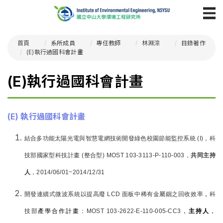
首頁
系所成員
專任教師
林淵淙
目錄著作
(E)執行過國科會計畫
(E)執行過國科會計畫
(E) 執行過國科會計畫
結合多功能太陽光電與智慧電網技術開發綠色校園節能監控系統
(I)
，
科
技部國家型科技計畫
(整合型) MOST 103-3113-P-110-003
，
共同主持
人
，2014/06/01~2014/12/31
開發連續式微波系統以提高廢
LCD
面板中稀有金屬銦之回收效率
，
科
技部
產學合作計畫
：MOST 103-2622-E-110-005-CC3
，
主持人
，