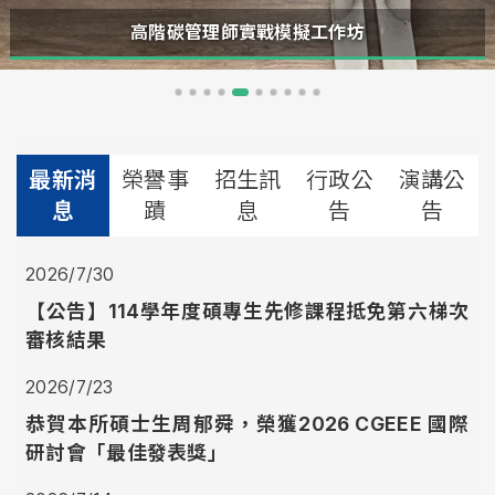
高階碳管理師實戰模擬工作坊
最新消
榮譽事
招生訊
行政公
演講公
息
蹟
息
告
告
2026/7/30
【公告】114學年度碩專生先修課程抵免第六梯次
審核結果
2026/7/23
恭賀本所碩士生周郁舜，榮獲2026 CGEEE 國際
研討會「最佳發表獎」