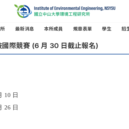
本所
最新消息
本所成員
規章表單
學生
招
技國際競賽
(6
月
30
日截止報名)
月
10
日
月
26
日