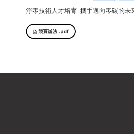
淨零技術人才培育
攜手邁向零碳的未
競賽辦法
.pdf
國立中山大學 工學院
環境工程研究所
Institute of Environmental Engineering
,
Nat